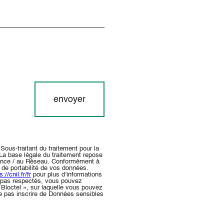
envoyer
Sous-traitant du traitement pour la
La base légale du traitement repose
Agence / au Réseau. Conformément à
t de portabilité de vos données.
s://cnil.fr/fr
pour plus d’informations
nt pas respectés, vous pouvez
Bloctel », sur laquelle vous pouvez
e pas inscrire de Données sensibles
.