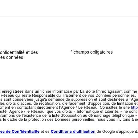
* champs obligatoires
onfidentialité et des
 mes données
nt enregistrées dans un fichier informatisé par La Boite Immo agissant comme 
du Réseau qui reste Responsable du Traitement de vos Données personnelles. 
Elles sont conservées jusqu'à demande de suppression et sont destinées à l'
des droits d’accès, de rectification, d’effacement, d’opposition, de limitation e
oment en contactant directement l’Agence / Le Réseau. Consultez le site
http
acté l'Agence / le Réseau, que vos droits « Informatique et Libertés » ne so
formons de l’existence de la liste d'opposition au démarchage téléphonique « 
s le cadre de la protection des Données personnelles, nous vous invitons à n
ues de Confidentialité
et es
Conditions d'utilisation
de Google s'appliquent