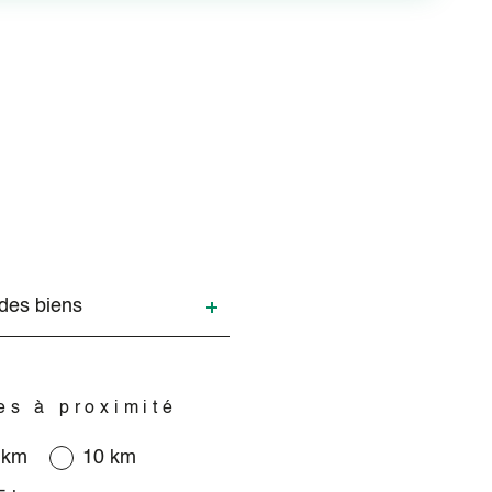
e
 des biens
ns
les à proximité
 km
10 km