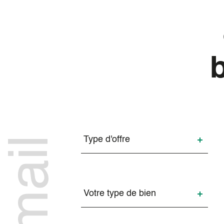
Type
d'offre
Type d'offre
Type
de
Votre type de bien
bien