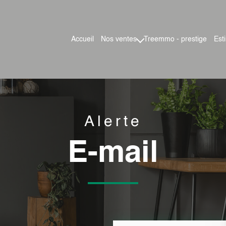
accueil
nos ventes
treemmo - prestige
es
maisons
appartements
terrains
locaux pro
Alerte
e-mail