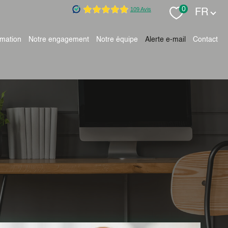
Langue
0
FR
timation
notre engagement
notre équipe
alerte e-mail
contact