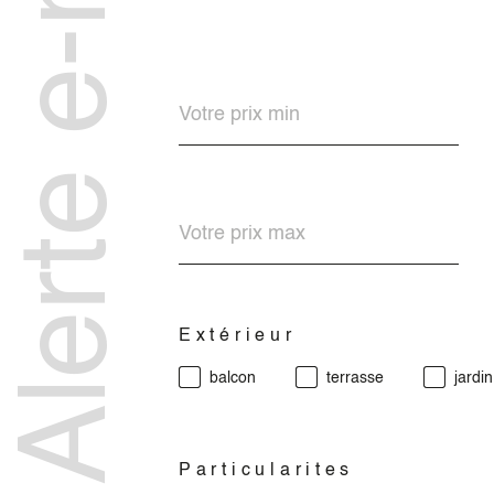
Alerte e-mail
Prix
min
Prix
max
Extérieur
balcon
terrasse
jardin
Particularites