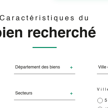
Caractéristiques du
bien recherché
Département
Vill
des
des
Département des biens
Ville
biens
bie
Secteurs
Vil
Secteurs
5