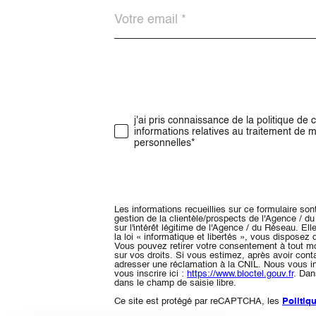
Adresse
email
*
j'ai pris connaissance de la politique de c
Validation
informations relatives au traitement de
personnelles*
Les informations recueillies sur ce formulaire so
gestion de la clientèle/prospects de l'Agence / 
sur l'intérêt légitime de l'Agence / du Réseau. 
la loi « informatique et libertés », vous disposez 
Vous pouvez retirer votre consentement à tout m
sur vos droits. Si vous estimez, après avoir cont
adresser une réclamation à la CNIL. Nous vous in
vous inscrire ici :
https://www.bloctel.gouv.fr
. Dan
dans le champ de saisie libre.
Ce site est protégé par reCAPTCHA, les
Politiq