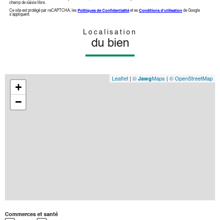
champ de saisie libre.
Ce site est protégé par reCAPTCHA, les
Politiques de Confidentialité
et es
Conditions d'utilisation
de Google
s'appliquent.
Localisation
du bien
Leaflet
|
©
Maps
|
© OpenStreetMap
Jawg
+
−
Commerces et santé