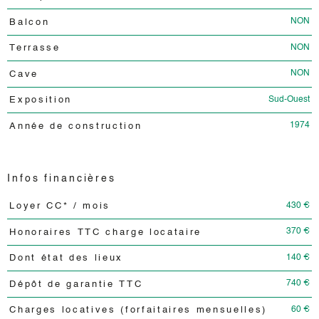
NON
Balcon
NON
Terrasse
NON
Cave
Sud-Ouest
Exposition
1974
Année de construction
Infos financières
430 €
Loyer CC* / mois
Caractéristiques
Valeurs
370 €
Honoraires TTC charge locataire
140 €
Dont état des lieux
740 €
Dépôt de garantie TTC
60 €
Charges locatives (forfaitaires mensuelles)