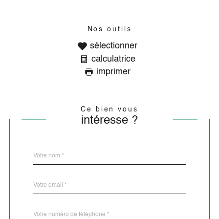
Nos outils
sélectionner
calculatrice
imprimer
Ce bien vous
intéresse ?
Nom
Fieldset
*
par
défaut
email
*
Téléphone
*