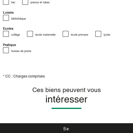
bar
presse et tabac
Loisirs
bibliothèque
Ecoles
collège
école maternelle
école primaire
lycée
Pratique
bureau de poste
* CC : Charges comprises
Ces biens peuvent vous
intéresser
Se