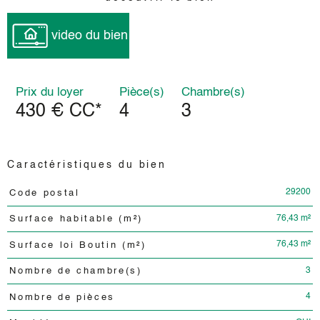
video du bien
Prix du loyer
Pièce(s)
Chambre(s)
430 €
CC*
4
3
Caractéristiques du bien
29200
Code postal
Caractéristiques
Valeurs
76,43 m²
Surface habitable (m²)
76,43 m²
Surface loi Boutin (m²)
3
Nombre de chambre(s)
4
Nombre de pièces