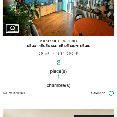
bien
Montreuil (93100)
DEUX PIECES MAIRIE DE MONTREUIL
50 m²
-
334 000 €
2
pièce(s)
1
chambre(s)
Sélection
Réf : V150000379
Sél