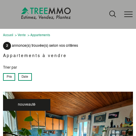
Accueil
Vente
Appartements
2
annonce(s) trouvée(s) selon vos critères
Appartements à vendre
Trier par
Prix
Date
nouveauté
voir le