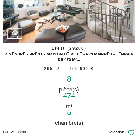
bien
Brest (29200)
A VENDRE - BREST - MAISON DE VILLE - 5 CHAMBRES - TERRAIN
DE 470 M²...
285 m²
-
669 900 €
8
pièce(s)
474
m²
5
chambre(s)
Sélection
Réf : V10000388
Sél