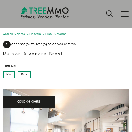
Accueil
Vente
Finistere
Brest
Maison
1
annonce(s) trouvée(s) selon vos critères
Maison à vendre Brest
Trier par
Prix
Date
coup de coeur
voir le