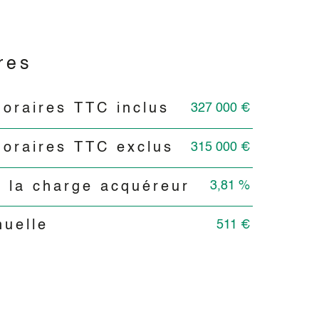
res
327 000 €
noraires TTC inclus
315 000 €
noraires TTC exclus
3,81 %
 la charge acquéreur
511 €
nuelle