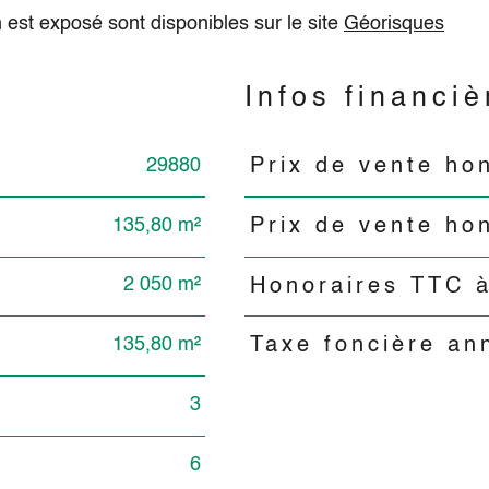
 est exposé sont disponibles sur le site
Géorisques
n
Infos financiè
29880
Prix de vente ho
Caractéristiques
Valeurs
135,80 m²
Prix de vente ho
2 050 m²
Honoraires TTC à
135,80 m²
Taxe foncière an
3
6