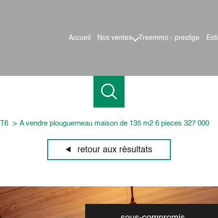
accueil
nos ventes
treemmo - prestige
es
maisons
appartements
terrains
locaux pro
T6
A vendre plouguerneau maison de 135 m2 6 pieces 327 000
retour aux résultats
sous-compromis