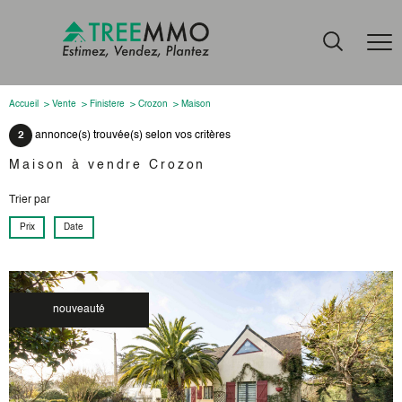
Accueil
Vente
Finistere
Crozon
Maison
2
annonce(s) trouvée(s) selon vos critères
Maison à vendre Crozon
Trier par
Prix
Date
nouveauté
voir le