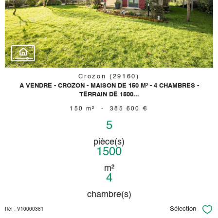
bien
Crozon (29160)
A VENDRE - CROZON - MAISON DE 150 M² - 4 CHAMBRES -
TERRAIN DE 1500...
150 m²
-
385 600 €
5
pièce(s)
1500
m²
4
chambre(s)
Sélection
Réf : V10000381
Sél