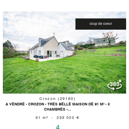
coup de coeur
voir le
bien
Crozon (29160)
A VENDRE - CROZON - TRES BELLE MAISON DE 91 M² - 3
CHAMBRES -...
91 m²
-
299 000 €
4