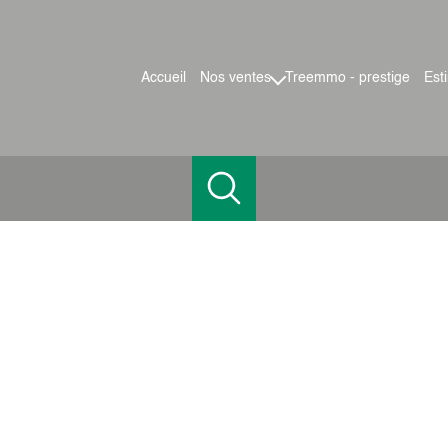
accueil
nos ventes
treemmo - prestige
es
maisons
appartements
terrains
locaux pro
n