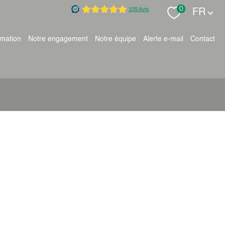
Langue
0
FR
timation
notre engagement
notre équipe
alerte e-mail
contact