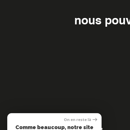
nous pouv
On en reste là
Se
Comme beaucoup, notre site