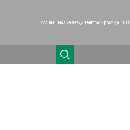
accueil
nos ventes
treemmo - prestige
es
maisons
appartements
terrains
locaux pro