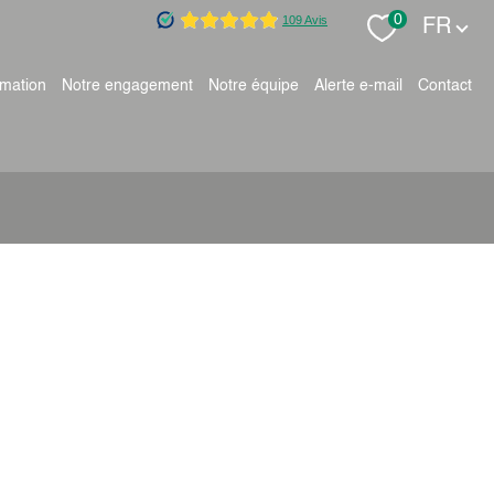
Langue
0
FR
timation
notre engagement
notre équipe
alerte e-mail
contact