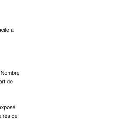
acile à
 - Nombre
art de
 exposé
aires de