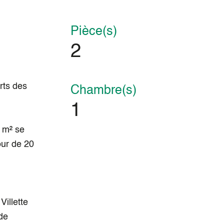
Pièce(s)
2
rts des
Chambre(s)
1
 m² se
our de 20
Villette
 de