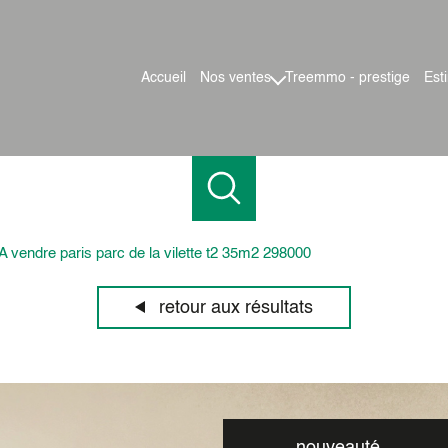
accueil
nos ventes
treemmo - prestige
es
maisons
appartements
terrains
locaux pro
A vendre paris parc de la vilette t2 35m2 298000
retour aux résultats
nouveauté