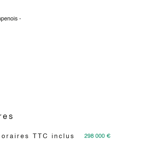
penois -
res
298 000 €
noraires TTC inclus