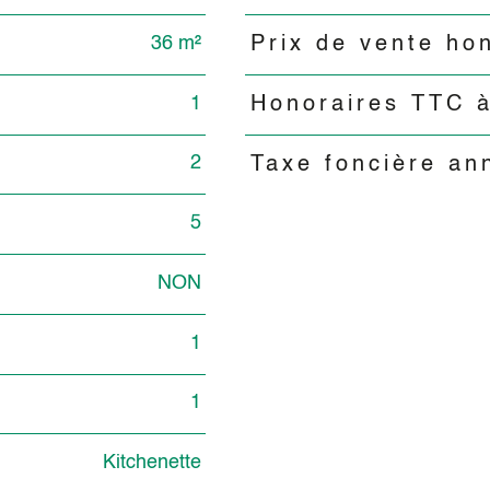
36 m²
Prix de vente ho
1
Honoraires TTC à
2
Taxe foncière an
5
NON
1
1
Kitchenette