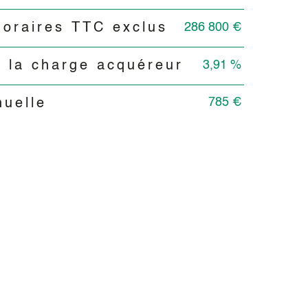
286 800 €
noraires TTC exclus
3,91 %
 la charge acquéreur
785 €
nuelle