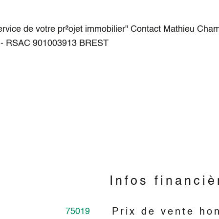
ice de votre pr²ojet immobilier" Contact Mathieu Cham
r - RSAC 901003913 BREST
n
Infos financiè
75019
Prix de vente ho
Caractéristiques
Valeurs