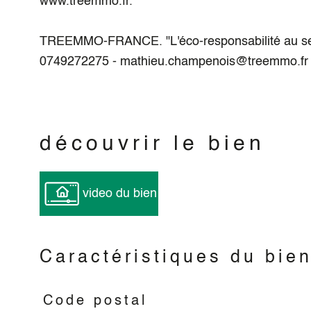
www.treemmo.fr.
TREEMMO-FRANCE. "L'éco-responsabilité au serv
0749272275 - mathieu.champenois@treemmo.f
découvrir le bien
video du bien
Caractéristiques du bie
Code postal
Caractéristiques
Valeurs