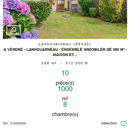
bien
Lanhouarneau (29430)
A VENDRE - LANHOUARNEAU - ENSEMBLE IMMOBILER DE 368 M² -
MAISON ET...
368 m²
-
312 000 €
10
pièce(s)
1000
m²
8
chambre(s)
Sélection
Réf : V10000239
Sél