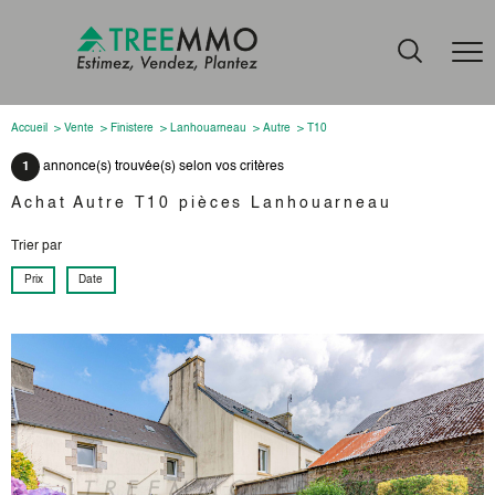
Accueil
Vente
Finistere
Lanhouarneau
Autre
T10
1
annonce(s) trouvée(s) selon vos critères
Achat Autre T10 pièces Lanhouarneau
Trier par
Prix
Date
voir le